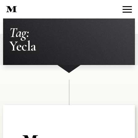
Tag:
Yecla