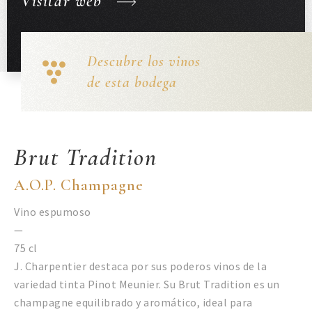
Visitar web
Descubre los vinos
de esta bodega
Brut Tradition
A.O.P. Champagne
Vino espumoso
—
75 cl
J. Charpentier destaca por sus poderos vinos de la
variedad tinta Pinot Meunier. Su Brut Tradition es un
champagne equilibrado y aromático, ideal para